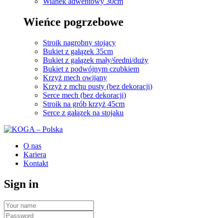
Wianek adwentowy 30cm
Wieńce pogrzebowe
Stroik nagrobny stojący
Bukiet z gałązek 35cm
Bukiet z gałązek mały/średni/duży
Bukiet z podwójnym czubkiem
Krzyż mech owijany
Krzyż z mchu pusty (bez dekoracji)
Serce mech (bez dekoracji)
Stroik na grób krzyż 45cm
Serce z gałązek na stojaku
O nas
Kariera
Kontakt
Sign in