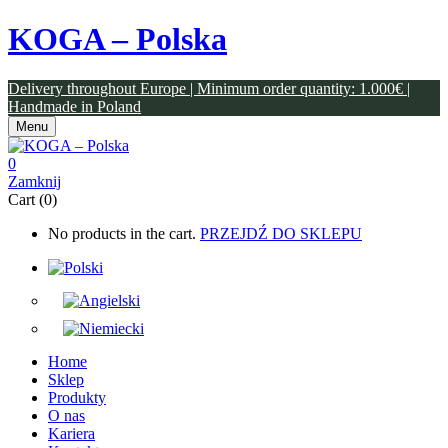
KOGA – Polska
Delivery throughout Europe | Minimum order quantity: 1.000€ |
Handmade in Poland
Menu
0
Zamknij
Cart (0)
No products in the cart.
PRZEJDŹ DO SKLEPU
Home
Sklep
Produkty
O nas
Kariera