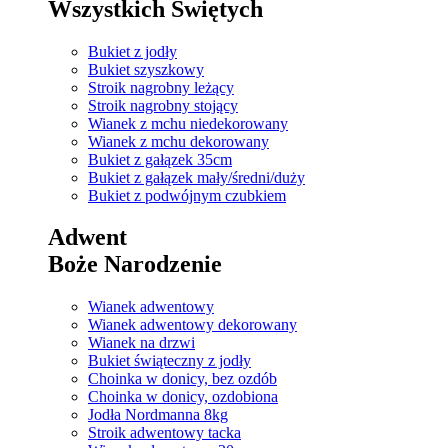
Wszystkich Świętych
Bukiet z jodły
Bukiet szyszkowy
Stroik nagrobny leżący
Stroik nagrobny stojący
Wianek z mchu niedekorowany
Wianek z mchu dekorowany
Bukiet z gałązek 35cm
Bukiet z gałązek mały/średni/duży
Bukiet z podwójnym czubkiem
Adwent
Boże Narodzenie
Wianek adwentowy
Wianek adwentowy dekorowany
Wianek na drzwi
Bukiet świąteczny z jodły
Choinka w donicy, bez ozdób
Choinka w donicy, ozdobiona
Jodła Nordmanna 8kg
Stroik adwentowy tacka