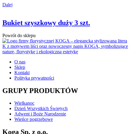
Dalej
Bukiet szyszkowy duży 3 szt.
Powrót do sklepu
O nas
Sklep
Kontakt
Polityka prywatności
GRUPY PRODUKTÓW
Wielkanoc
Dzień Wszystkich Świętych
Adwent i Boże Narodzenie
Wieńce pogrzebowe
Koga Sp. z o.o.