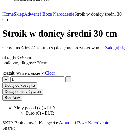
Home
Sklep
Adwent i Boże Narodzenie
Stroik w donicy średni 30
cm
Stroik w donicy średni 30 cm
Ceny i możliwość zakupu są dostępne po zalogowaniu.
Zaloguj się
.
okrągły Ø30 cm
podłużny długość: 30cm
kształt
Clear
ilość
+
-
Stroik
Dodaj do koszyka
w
Dodaj do listy życzeń
donicy
Buy Now
średni
30
Złoty polski (zł) - PLN
cm
Euro (€) - EUR
SKU:
Brak danych
Kategoria:
Adwent i Boże Narodzenie
Share :