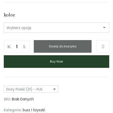
kolor
ilość
Dodaj do koszyka
Łodyga
banana
Buy Now
Złoty Polski (zł) - PLN
SKU:
Brak Danych
Kategoria:
Susz I Szyszki