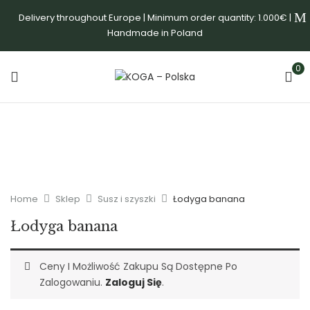
Delivery throughout Europe | Minimum order quantity: 1.000€ |
Handmade in Poland
0
Home
Sklep
Susz i szyszki
Łodyga banana
Łodyga banana
Ceny I Możliwość Zakupu Są Dostępne Po
Zalogowaniu.
Zaloguj Się
.