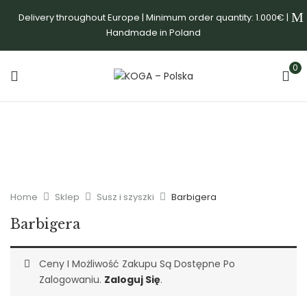
Delivery throughout Europe | Minimum order quantity: 1.000€ |
Handmade in Poland
0
Home
Sklep
Susz i szyszki
Barbigera
Barbigera
Ceny I Możliwość Zakupu Są Dostępne Po
Zalogowaniu.
Zaloguj Się
.