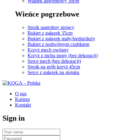
Wianek adwentowy 30cm
Wieńce pogrzebowe
Stroik nagrobny stojący
Bukiet z gałązek 35cm
Bukiet z gałązek mały/średni/duży
Bukiet z podwójnym czubkiem
Krzyż mech owijany
Krzyż z mchu pusty (bez dekoracji)
Serce mech (bez dekoracji)
Stroik na grób krzyż 45cm
Serce z gałązek na stojaku
O nas
Kariera
Kontakt
Sign in