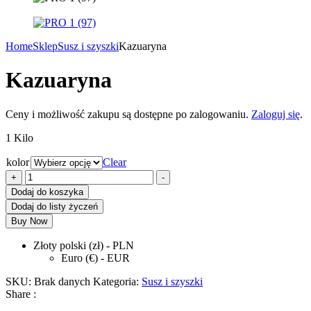
Home
Sklep
Susz i szyszki
Kazuaryna
Kazuaryna
Ceny i możliwość zakupu są dostępne po zalogowaniu.
Zaloguj się
.
1 Kilo
kolor
Clear
ilość
+
-
Kazuaryna
Dodaj do koszyka
Dodaj do listy życzeń
Buy Now
Złoty polski (zł) - PLN
Euro (€) - EUR
SKU:
Brak danych
Kategoria:
Susz i szyszki
Share :