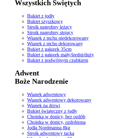
Wszystkich Świętych
Bukiet z jodły
Bukiet szyszkowy
Stroik nagrobny leżący
Stroik nagrobny stojący
Wianek z mchu niedekorowany
Wianek z mchu dekorowany
Bukiet z gałązek 35cm
Bukiet z gałązek mały/średni/duży
Bukiet z podwójnym czubkiem
Adwent
Boże Narodzenie
Wianek adwentowy
Wianek adwentowy dekorowany
Wianek na drzwi
Bukiet świąteczny z jodły
Choinka w donicy, bez ozdób
Choinka w donicy, ozdobiona
Jodła Nordmanna 8kg
Stroik adwentowy tacka