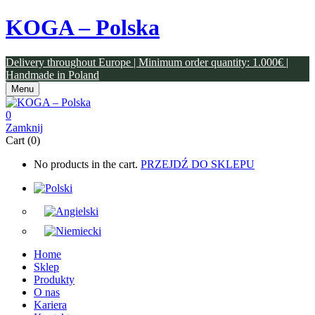
KOGA – Polska
Delivery throughout Europe | Minimum order quantity: 1.000€ |
Handmade in Poland
Menu
0
Zamknij
Cart (0)
No products in the cart.
PRZEJDŹ DO SKLEPU
Home
Sklep
Produkty
O nas
Kariera