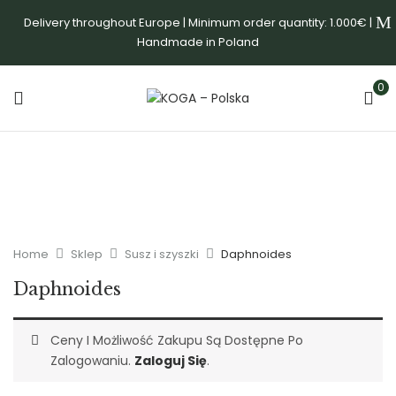
Delivery throughout Europe | Minimum order quantity: 1.000€ |
Handmade in Poland
0
Home
Sklep
Susz i szyszki
Daphnoides
Daphnoides
Ceny I Możliwość Zakupu Są Dostępne Po
Zalogowaniu.
Zaloguj Się
.