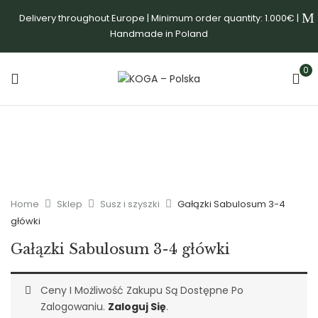
Delivery throughout Europe | Minimum order quantity: 1.000€ |
Handmade in Poland
0
Home
Sklep
Susz i szyszki
Gałązki Sabulosum 3-4
główki
Gałązki Sabulosum 3-4 główki
Ceny I Możliwość Zakupu Są Dostępne Po
Zalogowaniu.
Zaloguj Się
.