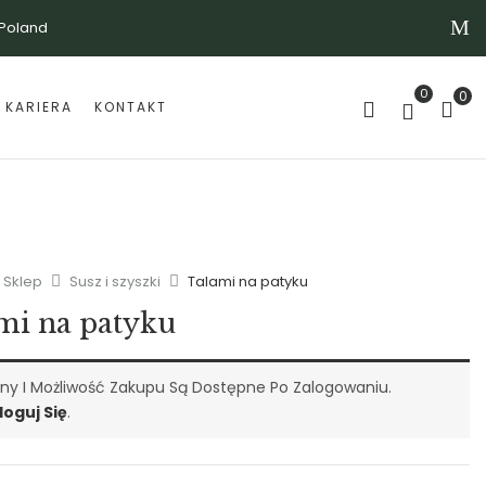
 Poland
0
0
KARIERA
KONTAKT
Sklep
Susz i szyszki
Talami na patyku
mi na patyku
ny I Możliwość Zakupu Są Dostępne Po Zalogowaniu.
loguj Się
.