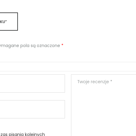
YKU”
magane pola są oznaczone
*
zas pisania kolejnych