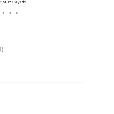
a:
Susz I Szyszki
0)