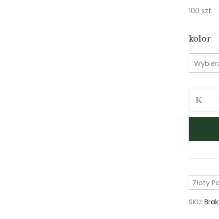
100 szt.
kolor
ilość
Talami
na
patyku
Złoty Po
SKU:
Bra