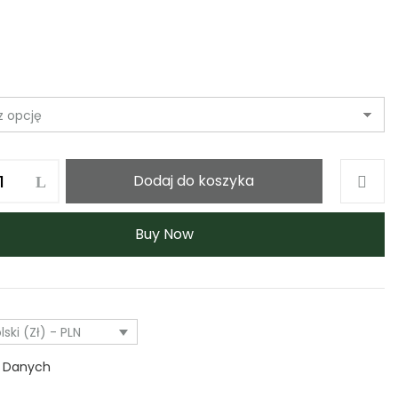
Dodaj do koszyka
Buy Now
lski (zł) - PLN
k Danych