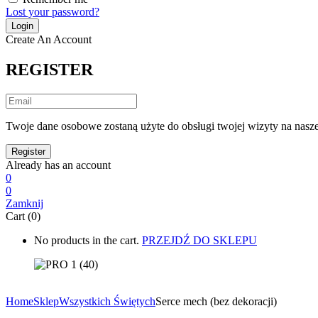
Lost your password?
Create An Account
REGISTER
Twoje dane osobowe zostaną użyte do obsługi twojej wizyty na nasze
Already has an account
0
0
Zamknij
Cart (0)
No products in the cart.
PRZEJDŹ DO SKLEPU
Home
Sklep
Wszystkich Świętych
Serce mech (bez dekoracji)