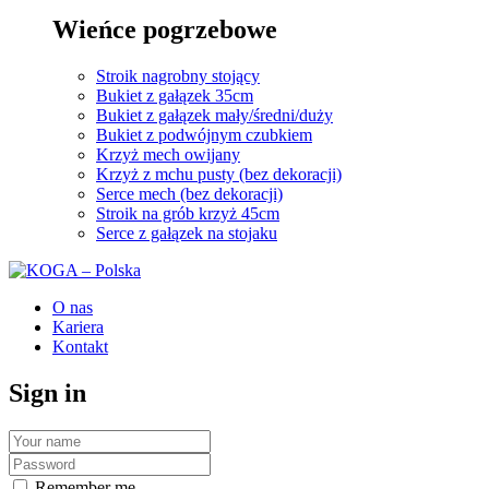
Wieńce pogrzebowe
Stroik nagrobny stojący
Bukiet z gałązek 35cm
Bukiet z gałązek mały/średni/duży
Bukiet z podwójnym czubkiem
Krzyż mech owijany
Krzyż z mchu pusty (bez dekoracji)
Serce mech (bez dekoracji)
Stroik na grób krzyż 45cm
Serce z gałązek na stojaku
O nas
Kariera
Kontakt
Sign in
Remember me