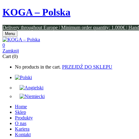
KOGA – Polska
Delivery throughout Europe | Minimum order quantity: 1.000€ | Han
Menu
0
Zamknij
Cart (0)
No products in the cart.
PRZEJDŹ DO SKLEPU
Home
Sklep
Produkty
O nas
Kariera
Kontakt