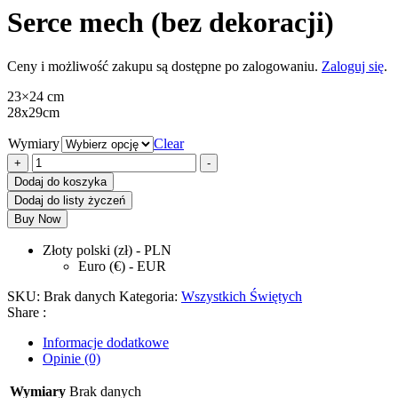
Serce mech (bez dekoracji)
Ceny i możliwość zakupu są dostępne po zalogowaniu.
Zaloguj się
.
23×24 cm
28x29cm
Wymiary
Clear
ilość
+
-
Serce
Dodaj do koszyka
mech
Dodaj do listy życzeń
(bez
Buy Now
dekoracji)
Złoty polski (zł) - PLN
Euro (€) - EUR
SKU:
Brak danych
Kategoria:
Wszystkich Świętych
Share :
Informacje dodatkowe
Opinie (0)
Wymiary
Brak danych