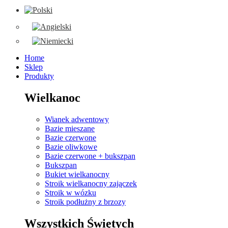
Home
Sklep
Produkty
Wielkanoc
Wianek adwentowy
Bazie mieszane
Bazie czerwone
Bazie oliwkowe
Bazie czerwone + bukszpan
Bukszpan
Bukiet wielkanocny
Stroik wielkanocny zajączek
Stroik w wózku
Stroik podłużny z brzozy
Wszystkich Świętych