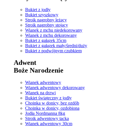
Bukiet z jodły
Bukiet szyszkowy
Stroik nagrobny leżący
Stroik nagrobny stojący
Wianek z mchu niedekorowany
Wianek z mchu dekorowany
Bukiet z gałązek 35cm
Bukiet z gałązek mały/średni/duży
Bukiet z podwójnym czubkiem
Adwent
Boże Narodzenie
Wianek adwentowy
Wianek adwentowy dekorowany
Wianek na drzwi
Bukiet świąteczny z jodły
Choinka w donicy, bez ozdób
Choinka w donicy, ozdobiona
Jodła Nordmanna 8kg
Stroik adwentowy tacka
Wianek adwentowy 30cm