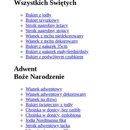
Wszystkich Świętych
Bukiet z jodły
Bukiet szyszkowy
Stroik nagrobny leżący
Stroik nagrobny stojący
Wianek z mchu niedekorowany
Wianek z mchu dekorowany
Bukiet z gałązek 35cm
Bukiet z gałązek mały/średni/duży
Bukiet z podwójnym czubkiem
Adwent
Boże Narodzenie
Wianek adwentowy
Wianek adwentowy dekorowany
Wianek na drzwi
Bukiet świąteczny z jodły
Choinka w donicy, bez ozdób
Choinka w donicy, ozdobiona
Jodła Nordmanna 8kg
Stroik adwentowy tacka