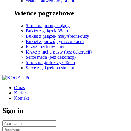
Wianek adwentowy 30cm
Wieńce pogrzebowe
Stroik nagrobny stojący
Bukiet z gałązek 35cm
Bukiet z gałązek mały/średni/duży
Bukiet z podwójnym czubkiem
Krzyż mech owijany
Krzyż z mchu pusty (bez dekoracji)
Serce mech (bez dekoracji)
Stroik na grób krzyż 45cm
Serce z gałązek na stojaku
O nas
Kariera
Kontakt
Sign in