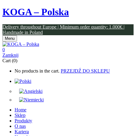
KOGA – Polska
Delivery throughout Europe | Minimum order quantity: 1.000€ |
Handmade in Poland
Menu
0
Zamknij
Cart (0)
No products in the cart.
PRZEJDŹ DO SKLEPU
Home
Sklep
Produkty
O nas
Kariera