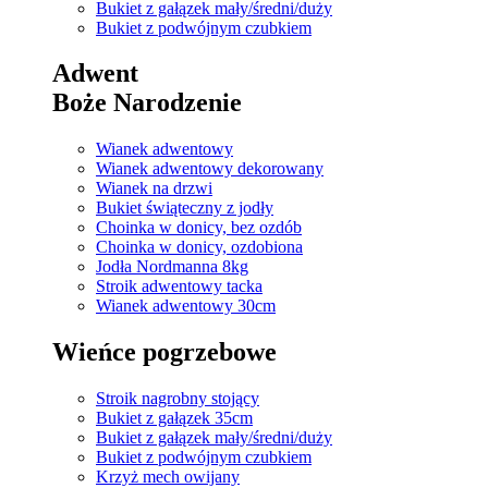
Bukiet z gałązek mały/średni/duży
Bukiet z podwójnym czubkiem
Adwent
Boże Narodzenie
Wianek adwentowy
Wianek adwentowy dekorowany
Wianek na drzwi
Bukiet świąteczny z jodły
Choinka w donicy, bez ozdób
Choinka w donicy, ozdobiona
Jodła Nordmanna 8kg
Stroik adwentowy tacka
Wianek adwentowy 30cm
Wieńce pogrzebowe
Stroik nagrobny stojący
Bukiet z gałązek 35cm
Bukiet z gałązek mały/średni/duży
Bukiet z podwójnym czubkiem
Krzyż mech owijany