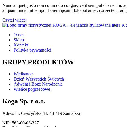
Nunc aliquet, justo non commodo congue, velit sem pulvinar enim, ac b
aliquam tincidunt tempor.Lorem ipsum dolor sit amet, consectetur adip
Czytaj więcej
O nas
Sklep
Kontakt
Polityka prywatności
GRUPY PRODUKTÓW
Wielkanoc
Dzień Wszystkich Świętych
Adwent i Boże Narodzenie
Wieńce pogrzebowe
Koga Sp. z o.o.
Adres: ul. Cieszyńska 44, 43-419 Zamarski
NIP: 563-00-03-327