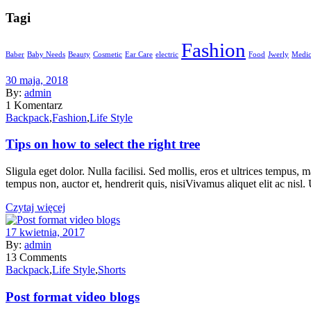
Tagi
Fashion
Baber
Baby Needs
Beauty
Cosmetic
Ear Care
electric
Food
Jwerly
Medic
30 maja, 2018
By:
admin
1
Komentarz
Backpack
,
Fashion
,
Life Style
Tips on how to select the right tree
Sligula eget dolor. Nulla facilisi. Sed mollis, eros et ultrices tempus,
tempus non, auctor et, hendrerit quis, nisiVivamus aliquet elit ac nisl. U
Czytaj więcej
17 kwietnia, 2017
By:
admin
13
Comments
Backpack
,
Life Style
,
Shorts
Post format video blogs