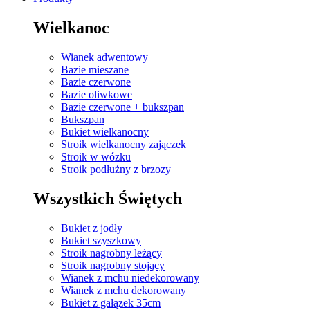
Wielkanoc
Wianek adwentowy
Bazie mieszane
Bazie czerwone
Bazie oliwkowe
Bazie czerwone + bukszpan
Bukszpan
Bukiet wielkanocny
Stroik wielkanocny zajączek
Stroik w wózku
Stroik podłużny z brzozy
Wszystkich Świętych
Bukiet z jodły
Bukiet szyszkowy
Stroik nagrobny leżący
Stroik nagrobny stojący
Wianek z mchu niedekorowany
Wianek z mchu dekorowany
Bukiet z gałązek 35cm