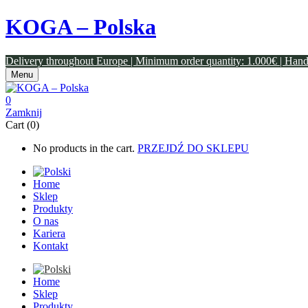
KOGA – Polska
Delivery throughout Europe | Minimum order quantity: 1.000€ | Han
Menu
0
Zamknij
Cart (0)
No products in the cart.
PRZEJDŹ DO SKLEPU
Home
Sklep
Produkty
O nas
Kariera
Kontakt
Home
Sklep
Produkty