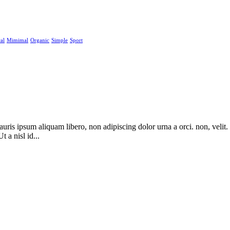
al
Mimimal
Organic
Simple
Sport
 mauris ipsum aliquam libero, non adipiscing dolor urna a orci. non, veli
t a nisl id...