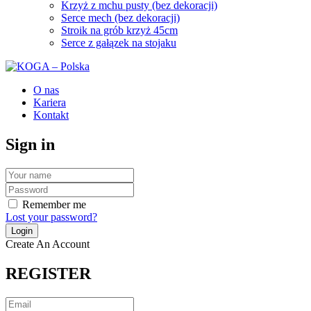
Krzyż z mchu pusty (bez dekoracji)
Serce mech (bez dekoracji)
Stroik na grób krzyż 45cm
Serce z gałązek na stojaku
O nas
Kariera
Kontakt
Sign in
Remember me
Lost your password?
Create An Account
REGISTER